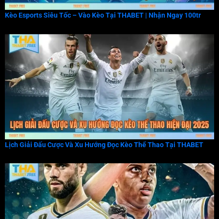
Kèo Esports Siêu Tốc – Vào Kèo Tại THABET | Nhận Ngay 100tr
Lịch Giải Đấu Cược Và Xu Hướng Đọc Kèo Thể Thao Tại THABET