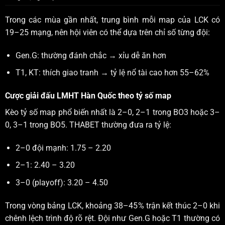
Trong các mùa gần nhất, trung bình mỗi map của LCK có
19–25 mạng, nên hội viên có thể dựa trên chỉ số từng đội:
Gen.G: thường đánh chắc → xỉu dễ ăn hơn
T1, KT: thích giao tranh → tỷ lệ nổ tài cao hơn 55–62%
Cược giải đấu LMHT Hàn Quốc theo tỷ số map
Kèo tỷ số map phổ biến nhất là 2–0, 2–1 trong BO3 hoặc 3–
0, 3–1 trong BO5. THABET thường đưa ra tỷ lệ:
2–0 đội mạnh: 1.75 – 2.20
2–1: 2.40 – 3.20
3–0 (playoff): 3.20 – 4.50
Trong vòng bảng LCK, khoảng 38–45% trận kết thúc 2–0 khi
chênh lệch trình độ rõ rệt. Đội như Gen.G hoặc T1 thường có