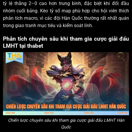
tỷ lệ thắng 2–0 cao hơn trung bình, đặc biệt khi đối đầu
nhóm cuối bảng. Kèo tỷ số map phù hợp cho hội viên thích
phân tích macro, vì các đội Hàn Quốc thường rất nhất quán
trong giao tranh mục tiêu và kiểm soát lính.
Phân tích chuyên sâu khi tham gia cược giải đấu
LMHT tại thabet
Chiến lược chuyên sâu khi tham gia cược giải đấu LMHT Hàn
Quốc