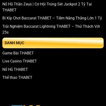
Nổ Hũ Thần Zeus | Cơ Hội Trúng Sét Jackpot 2 Tỷ Tại
THABET
Bí Kíp Chơi Baccarat THABET – Tiềm Năng Thắng Lớn 1 Tỷ
Trải Nghiệm Baccarat Lightning THABET – Thử Thách Với
25s
DANH MỤC
Game Bài THABET
Live Casino THABET
Nổ Hũ THABET
Thể thao THABET