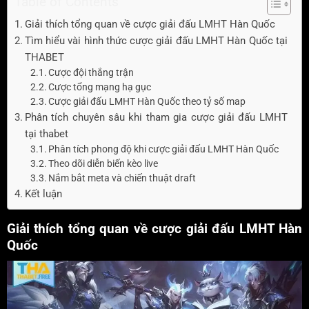
Table of Contents
Giải thích tổng quan về cược giải đấu LMHT Hàn Quốc
Tìm hiểu vài hình thức cược giải đấu LMHT Hàn Quốc tại
THABET
Cược đội thắng trận
Cược tổng mạng hạ gục
Cược giải đấu LMHT Hàn Quốc theo tỷ số map
Phân tích chuyên sâu khi tham gia cược giải đấu LMHT
tại thabet
Phân tích phong độ khi cược giải đấu LMHT Hàn Quốc
Theo dõi diễn biến kèo live
Nắm bắt meta và chiến thuật draft
Kết luận
Giải thích tổng quan về cược giải đấu LMHT Hàn
Quốc